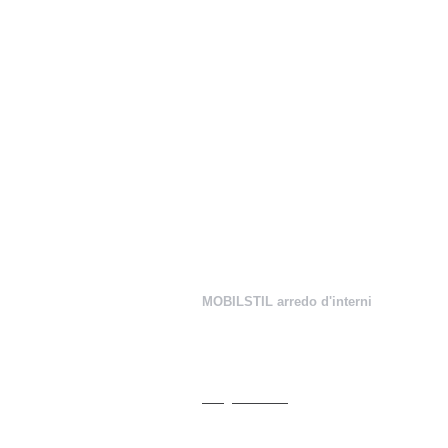
MOBILSTIL arredo d'interni
V.le Belforte, 59
21100 Varese (VA)
Tel: +39 0332 331766
Fax +39 0332 335623
info@mobilstil.it
P.IVA 01554480127