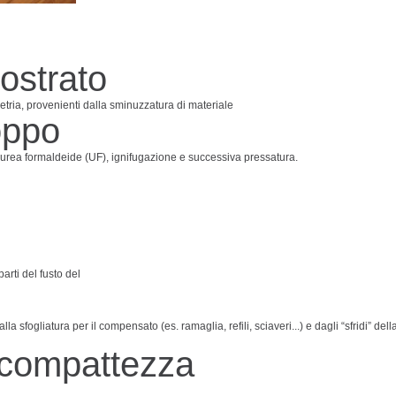
ostrato
metria, provenienti dalla sminuzzatura di materiale
oppo
i urea formaldeide (UF), ignifugazione e successiva pressatura.
arti del fusto del
a sfogliatura per il compensato (es. ramaglia, refili, sciaveri...) e dagli “sfridi” d
 compattezza