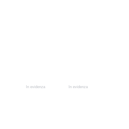
In evidenza
In evidenza
Cucine
Camerette
Soggiorni
Complementi d'arredo
Arredo bagno
Promozioni
Divani
Outlet del mobile
Camere da letto