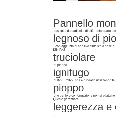
Pannello mon
costituito da particelle di differente granulo
legnoso di pi
, con aggiunta di adesivo sintetico a base d
IGNIPAS
truciolare
di pioppo
ignifugo
di INVERNIZZI spa è prodotto utilizzando le p
pioppo
che per loro conformazione non si adattano all
Questo garantisce
leggerezza e
.