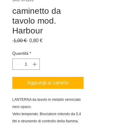
SKU: in-1101
caminetto da
tavolo mod.
Harbour
Prezzo
Prezzo
 1,00 € 
0,80 €
regolare
scontato
Quantità
*
Aggiungi al carrello
LANTERNA da tavolo in metallo verniciato 
nero opaco. 

Vetro temperato. Bruciatore rotondo da 0,4 
litri e strumento di controllo della fiamma.