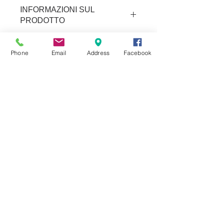
INFORMAZIONI SUL
PRODOTTO
misure: diametro 17 cm h.27
Phone
Email
Address
Facebook
MOBILSTIL arredo
In evidenza
d'interni
Cucine
V.le Belforte, 59
21100 Varese (VA)
Soggiorni
Tel:
+39 0332 331766
Arredo bagno
Fax
+39 0332 335623
info@mobilstil.it
Divani
P.IVA
01554480127
Camere da letto
COOKIE POLICY