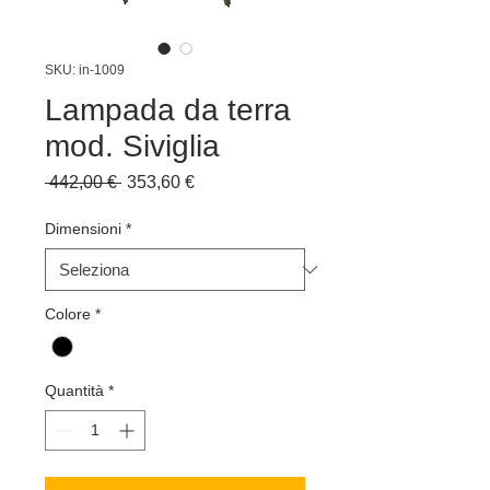
SKU: in-1009
Lampada da terra
mod. Siviglia
Prezzo
Prezzo
 442,00 € 
353,60 €
regolare
scontato
Dimensioni
*
Colore
*
Quantità
*