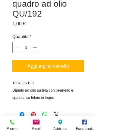
quadro ad olio
QU/192
Prezzo
1,00 €
Quantità
*
Aggiungi al carrello
100x3,5x100

Dipinto ad olio su tela con pennello e 
spatola, su telaio in legno
MOBILSTIL arredo
In evidenza
Phone
Email
Address
Facebook
d'interni