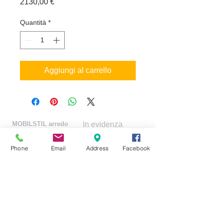
Prezzo
2130,00 €
Quantità
*
Aggiungi al carrello
MOBILSTIL arredo
In evidenza
d'interni
Cucine
V.le Belforte, 59
Phone
Email
Address
Facebook
21100 Varese (VA)
Soggiorni
Tel:
+39 0332 331766
Arredo bagno
Fax
+39 0332 335623
info@mobilstil.it
Divani
P.IVA
01554480127
Camere da letto